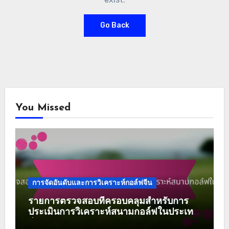
Go Back
You Missed
การจัดอันดับและการวิเคราะห์กอล์ฟจีน
รายการตรวจสอบที่ครอบคลุมสำหรับการ
ประเมินการวิเคราะห์สนามกอล์ฟในประเทศ
จีน