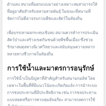
ด้านลบ สนามที่ออกแบบมาอย่างเหมาะสมสามารถให้
ที่อยู่อาศัยสำหรับหลายสายพันธุ์ ในขณะที่สนามที่
จัดการไม่ดีอาจรบกวนพืชและสัตว์ในท้องถิ่น
เพื่อบรรเทาผลกระทบเชิงลบ สนามควรทำการประเมิน
สัตว์ป่าและสร้างเขตกันชนด้วยพืชพื้นเมือง ซึ่งช่วย
รักษาสมดุลทางนิเวศวิทยาและสนับสนุนความหลาก
หลายทางชีวภาพในท้องถิ่น
การใช้น้ำและมาตรการอนุรักษ์
การใช้น้ำเป็นปัญหาที่สำคัญสำหรับสนามกอล์ฟ โดย
เฉพาะในพื้นที่ที่มีแนวโน้มจะเกิดภัยแล้ง การนำระบบ
การชลประทานที่มีประสิทธิภาพ เช่น การชลประทาน
แบบหยดหรือการควบคุมอัจฉริยะ สามารถลดการใช้