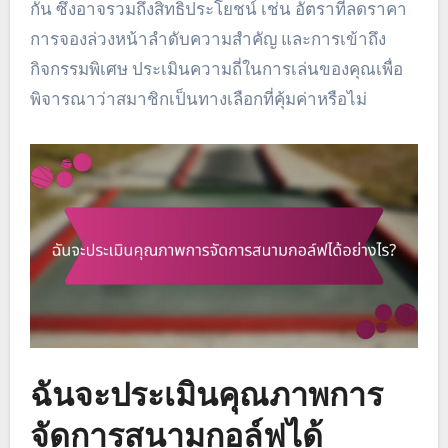
กัน ซึ่งอาจรวมถึงสิทธิประโยชน์ เช่น อัตราที่ลดราคา
การจองล่วงหน้าลำดับความสำคัญ และการเข้าถึง
กิจกรรมพิเศษ ประเมินความถี่ในการเล่นของคุณเพื่อ
พิจารณาว่าสมาชิกเป็นทางเลือกที่คุ้มค่าหรือไม่
ฉันจะประเมินคุณภาพการ
จัดการสนามกอล์ฟได้