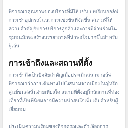
พิจารณาคุณภาพของบริการที่มีให้ เช่น บทเรียนกอล์ฟ
การเช่าอุปกรณ์ และการแข่งขันที่จัดขึ้น สนามที่ให้
ความสำคัญกับการบริการลูกค้าและการมีส่วนร่วมใน
ชุมชนมักจะสร้างบรรยากาศที่น่าพอใจมากขึ้นสำหรับ
ผู้เล่น
การเข้าถึงและสถานที่ตั้ง
การเข้าถึงเป็นปัจจัยสำคัญเมื่อประเมินสนามกอล์ฟ
พิจารณาว่าการเดินทางไปยังสนามจากเมืองใหญ่หรือ
ศูนย์ขนส่งนั้นง่ายเพียงใด สนามที่ตั้งอยู่ใกล้สถานที่ท่อง
เที่ยวที่เป็นที่นิยมอาจมีความน่าสนใจเพิ่มเติมสำหรับผู้
เยี่ยมชม
ประเมินความพร้อมของที่จอดรถและตัวเลือกการ