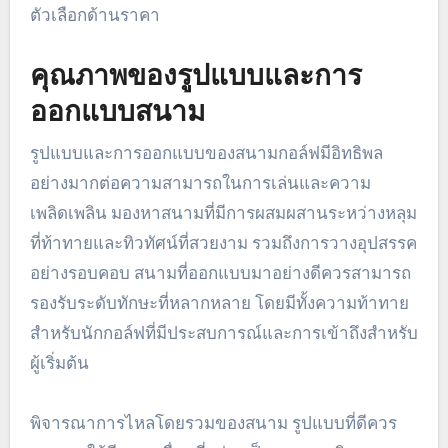
ตัวเลือกด้านราคา
คุณภาพของรูปแบบและการ
ออกแบบสนาม
รูปแบบและการออกแบบของสนามกอล์ฟมีอิทธิพล
อย่างมากต่อความสามารถในการเล่นและความ
เพลิดเพลิน มองหาสนามที่มีการผสมผสานระหว่างหลุม
ที่ท้าทายและทิวทัศน์ที่สวยงาม รวมถึงการวางอุปสรรค
อย่างรอบคอบ สนามที่ออกแบบมาอย่างดีควรสามารถ
รองรับระดับทักษะที่หลากหลาย โดยมีทั้งความท้าทาย
สำหรับนักกอล์ฟที่มีประสบการณ์และการเข้าถึงสำหรับ
ผู้เริ่มต้น
พิจารณาการไหลโดยรวมของสนาม รูปแบบที่ดีควร