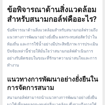
ข้อพิจารณาด้านสิ่งแวดล้อม
สำหรับสนามกอล์ฟคืออะไร?
ข้อพิจารณาด้านสิ่งแวดล้อมสำหรับสนามกอล์ฟรวมถึง
แนวทางการพัฒนาอย่างยั่งยืน ผลกระทบต่อสัตว์ป่าใน
ท้องถิ่น และการใช้น้ำอย่างมีประสิทธิภาพ การประเมิน
ปัจจัยเหล่านี้ช่วยให้มั่นใจว่าสนามกอล์ฟดำเนินการ
อย่างรับผิดชอบในขณะที่รักษาความน่าสนใจและการ
ทำงาน
แนวทางการพัฒนาอย่างยั่งยืนใน
การจัดการสนาม
สนามกอล์ฟสามารถนำแนวทางการพัฒนาอย่างยั่งยืน
มาใช้เพื่อลดผลกระทบต่อสิ่งแวดล้อม ซึ่งรวมถึงการใช้