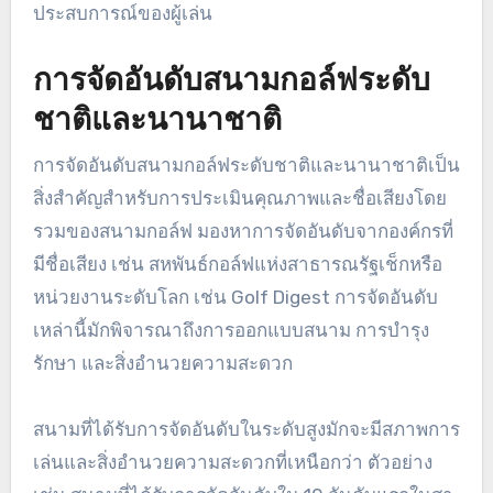
ประสบการณ์ของผู้เล่น
การจัดอันดับสนามกอล์ฟระดับ
ชาติและนานาชาติ
การจัดอันดับสนามกอล์ฟระดับชาติและนานาชาติเป็น
สิ่งสำคัญสำหรับการประเมินคุณภาพและชื่อเสียงโดย
รวมของสนามกอล์ฟ มองหาการจัดอันดับจากองค์กรที่
มีชื่อเสียง เช่น สหพันธ์กอล์ฟแห่งสาธารณรัฐเช็กหรือ
หน่วยงานระดับโลก เช่น Golf Digest การจัดอันดับ
เหล่านี้มักพิจารณาถึงการออกแบบสนาม การบำรุง
รักษา และสิ่งอำนวยความสะดวก
สนามที่ได้รับการจัดอันดับในระดับสูงมักจะมีสภาพการ
เล่นและสิ่งอำนวยความสะดวกที่เหนือกว่า ตัวอย่าง