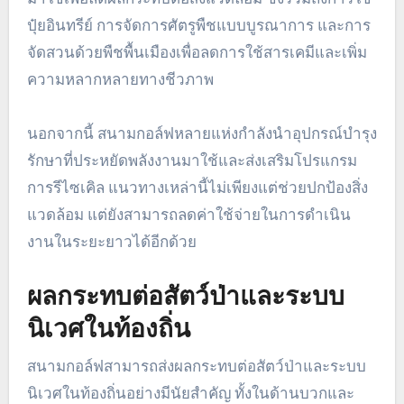
ปุ๋ยอินทรีย์ การจัดการศัตรูพืชแบบบูรณาการ และการ
จัดสวนด้วยพืชพื้นเมืองเพื่อลดการใช้สารเคมีและเพิ่ม
ความหลากหลายทางชีวภาพ
นอกจากนี้ สนามกอล์ฟหลายแห่งกำลังนำอุปกรณ์บำรุง
รักษาที่ประหยัดพลังงานมาใช้และส่งเสริมโปรแกรม
การรีไซเคิล แนวทางเหล่านี้ไม่เพียงแต่ช่วยปกป้องสิ่ง
แวดล้อม แต่ยังสามารถลดค่าใช้จ่ายในการดำเนิน
งานในระยะยาวได้อีกด้วย
ผลกระทบต่อสัตว์ป่าและระบบ
นิเวศในท้องถิ่น
สนามกอล์ฟสามารถส่งผลกระทบต่อสัตว์ป่าและระบบ
นิเวศในท้องถิ่นอย่างมีนัยสำคัญ ทั้งในด้านบวกและ