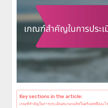
Key sections in the article:
เกณฑ์สำคัญในการประเมินสนามกอล์ฟในฝรั่งเศสคืออะไ