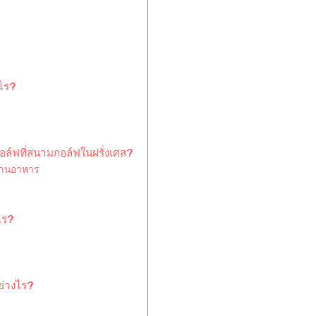
ไร?
อล์ฟที่สนามกอล์ฟในฝรั่งเศส?
ทานอาหาร
ไร?
ย่างไร?