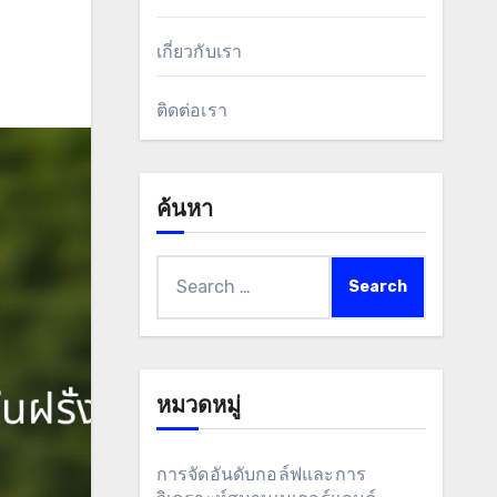
เกี่ยวกับเรา
ติดต่อเรา
ค้นหา
Search
for:
หมวดหมู่
การจัดอันดับกอล์ฟและการ