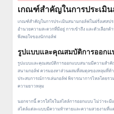
เกณฑ์สำคัญในการประเมินส
เกณฑ์สำคัญในการประเมินสนามกอล์ฟในฝรั่งเศสปร
อำนวยความสะดวกที่มีอยู่ การเข้าถึง และตัวเลือกด
พึงพอใจของนักกอล์ฟ
รูปแบบและคุณสมบัติการออก
รูปแบบและคุณสมบัติการออกแบบสนามมีความสำคั
สนามกอล์ฟ ควรมองหาส่วนผสมที่สมดุลของหลุมที่ท้า
ประสบการณ์การเล่นกอล์ฟ พิจารณาการไหลโดยรว
ความยาวหลุม
นอกจากนี้ ควรใส่ใจในสไตล์การออกแบบ ไม่ว่าจะ
สไตล์แต่ละแบบมีความท้าทายและความสวยงามที่แตก