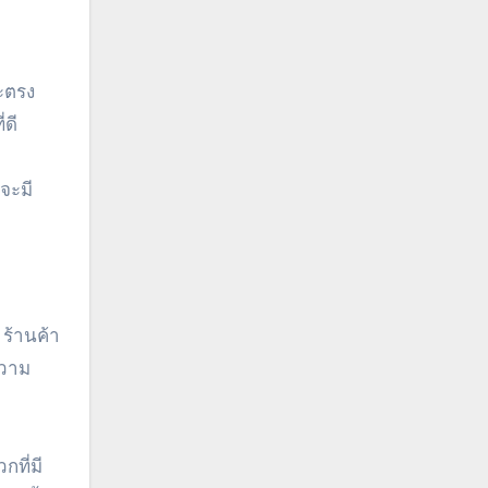
ะตรง
่ดี
จะมี
ร้านค้า
ความ
ที่มี