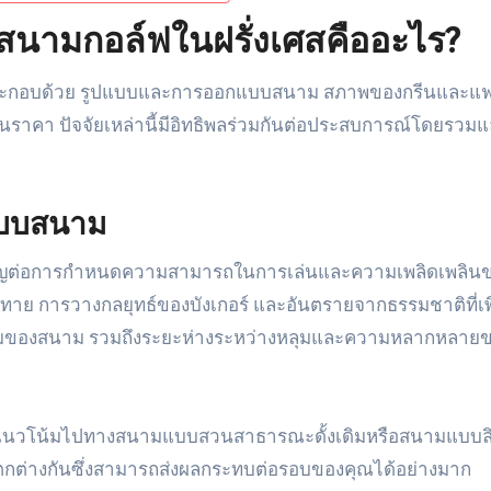
นามกอล์ฟในฝรั่งเศสคืออะไร?
ะกอบด้วย รูปแบบและการออกแบบสนาม สภาพของกรีนและแฟร์เว
้านราคา ปัจจัยเหล่านี้มีอิทธิพลร่วมกันต่อประสบการณ์โดยรว
แบบสนาม
ญต่อการกำหนดความสามารถในการเล่นและความเพลิดเพลิน
ทาย การวางกลยุทธ์ของบังเกอร์ และอันตรายจากธรรมชาติที่เพิ
มของสนาม รวมถึงระยะห่างระหว่างหลุมและความหลากหลาย
มีแนวโน้มไปทางสนามแบบสวนสาธารณะดั้งเดิมหรือสนามแบบลิ
ต่างกันซึ่งสามารถส่งผลกระทบต่อรอบของคุณได้อย่างมาก