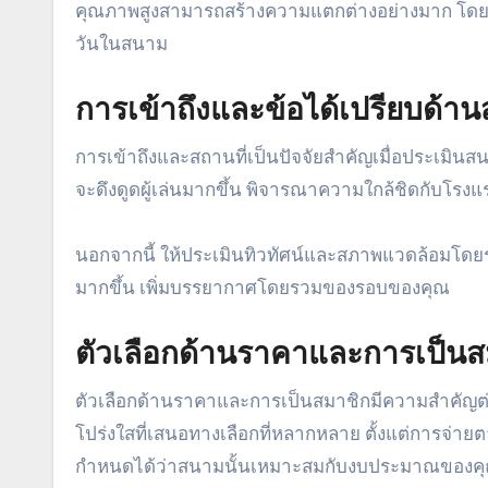
คุณภาพสูงสามารถสร้างความแตกต่างอย่างมาก โดยเฉพ
วันในสนาม
การเข้าถึงและข้อได้เปรียบด้าน
การเข้าถึงและสถานที่เป็นปัจจัยสำคัญเมื่อประเมิน
จะดึงดูดผู้เล่นมากขึ้น พิจารณาความใกล้ชิดกับโรง
นอกจากนี้ ให้ประเมินทิวทัศน์และสภาพแวดล้อมโดยร
มากขึ้น เพิ่มบรรยากาศโดยรวมของรอบของคุณ
ตัวเลือกด้านราคาและการเป็นส
ตัวเลือกด้านราคาและการเป็นสมาชิกมีความสำคัญ
โปร่งใสที่เสนอทางเลือกที่หลากหลาย ตั้งแต่การจ่าย
กำหนดได้ว่าสนามนั้นเหมาะสมกับงบประมาณของคุ