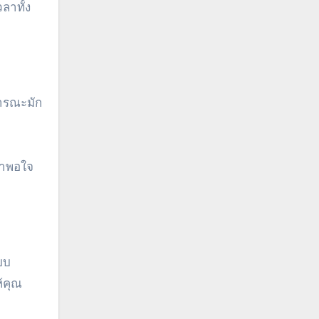
ลาทั้ง
ธารณะมัก
่าพอใจ
บบ
้คุณ