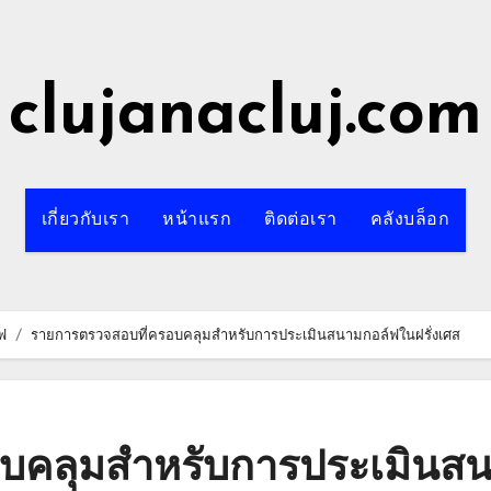
clujanacluj.com
เกี่ยวกับเรา
หน้าแรก
ติดต่อเรา
คลังบล็อก
ฟ
รายการตรวจสอบที่ครอบคลุมสำหรับการประเมินสนามกอล์ฟในฝรั่งเศส
บคลุมสำหรับการประเมินส