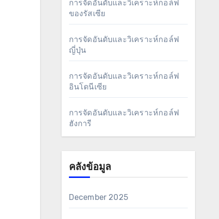
การจัดอันดับและวิเคราะห์กอล์ฟ
ของรัสเซีย
การจัดอันดับและวิเคราะห์กอล์ฟ
ญี่ปุ่น
การจัดอันดับและวิเคราะห์กอล์ฟ
อินโดนีเซีย
การจัดอันดับและวิเคราะห์กอล์ฟ
ฮังการี
คลังข้อมูล
December 2025