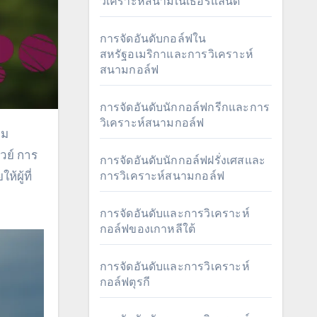
วิเคราะห์สนามเนเธอร์แลนด์
การจัดอันดับกอล์ฟใน
สหรัฐอเมริกาและการวิเคราะห์
สนามกอล์ฟ
การจัดอันดับนักกอล์ฟกรีกและการ
วิเคราะห์สนามกอล์ฟ
วย์ การ
การจัดอันดับนักกอล์ฟฝรั่งเศสและ
การวิเคราะห์สนามกอล์ฟ
้ผู้ที่
การจัดอันดับและการวิเคราะห์
กอล์ฟของเกาหลีใต้
การจัดอันดับและการวิเคราะห์
กอล์ฟตุรกี