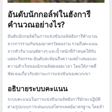
อันดับนักกอล์ฟในฮังการี
คำนวณอย่างไร?
อันดับนักกอล์ฟในการแข่งขันกอล์ฟฮังการีคำนวณ
จากการรวมกันของมาตรวัดผลงาน รวมถึงคะแนน
จากทัวร์นาเมนต์ต่างๆ และน้ำหนักที่กำหนดให้กับ
แต่ละกิจกรรม อันดับสะท้อนถึงความสม่ำเสมอและ
ความสำเร็จของนักกอล์ฟตลอดเวลา โดยให้ภาพที่
ชัดเจนเกี่ยวกับสถานะการแข่งขันของพวกเขา
อธิบายระบบคะแนน
ระบบคะแนนในการแข่งขันกอล์ฟฮังการีมักจะปฏิบัติ
ตามรูปแบบการเล่นแบบสโตรกเพลย์มาตรฐาน โดยจำ