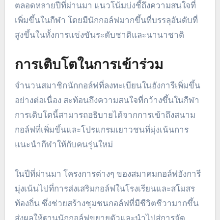
ตลอดหลายปีที่ผ่านมา แนวโน้มบ่งชี้ถึงความสนใจที่
เพิ่มขึ้นในกีฬา โดยมีนักกอล์ฟมากขึ้นที่บรรลุอันดับที่
สูงขึ้นในทั้งการแข่งขันระดับชาติและนานาชาติ
การเติบโตในการเข้าร่วม
จำนวนสมาชิกนักกอล์ฟที่ลงทะเบียนในฮังการีเพิ่มขึ้น
อย่างต่อเนื่อง สะท้อนถึงความสนใจที่กว้างขึ้นในกีฬา
การเติบโตนี้สามารถอธิบายได้จากการเข้าถึงสนาม
กอล์ฟที่เพิ่มขึ้นและโปรแกรมเยาวชนที่มุ่งเน้นการ
แนะนำกีฬาให้กับคนรุ่นใหม่
ในปีที่ผ่านมา โครงการต่างๆ ของสมาคมกอล์ฟฮังการี
มุ่งเน้นไปที่การส่งเสริมกอล์ฟในโรงเรียนและสโมสร
ท้องถิ่น ซึ่งช่วยสร้างชุมชนกอล์ฟที่มีชีวิตชีวามากขึ้น
ส่งผลให้ฐานนักกอล์ฟขยายตัวและนำไปสู่การจัด