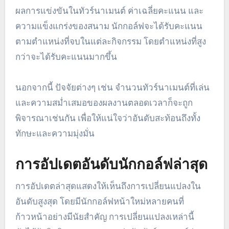
ผลการแข่งขันในทัวร์นาเมนต์ ค่าเฉลี่ยคะแนน และ
ความแข็งแกร่งของสนาม นักกอล์ฟจะได้รับคะแนน
ตามตำแหน่งที่จบในแต่ละกิจกรรม โดยตำแหน่งที่สูง
กว่าจะได้รับคะแนนมากขึ้น
นอกจากนี้ ปัจจัยต่างๆ เช่น จำนวนทัวร์นาเมนต์ที่เล่น
และความสม่ำเสมอของผลงานตลอดเวลาก็จะถูก
พิจารณาเช่นกัน เพื่อให้แน่ใจว่าอันดับสะท้อนถึงทั้ง
ทักษะและความมุ่งมั่น
การอัปเดตอันดับนักกอล์ฟล่าสุด
การอัปเดตล่าสุดแสดงให้เห็นถึงการเปลี่ยนแปลงใน
อันดับสูงสุด โดยมีนักกอล์ฟหน้าใหม่หลายคนที่
ก้าวหน้าอย่างมีนัยสำคัญ การเปลี่ยนแปลงเหล่านี้