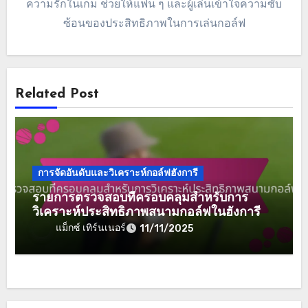
ความรักในเกม ช่วยให้แฟน ๆ และผู้เล่นเข้าใจความซับ
ซ้อนของประสิทธิภาพในการเล่นกอล์ฟ
Related Post
การจัดอันดับและวิเคราะห์กอล์ฟฮังการี
รายการตรวจสอบที่ครอบคลุมสำหรับการ
วิเคราะห์ประสิทธิภาพสนามกอล์ฟในฮังการี
แม็กซ์ เทิร์นเนอร์
11/11/2025