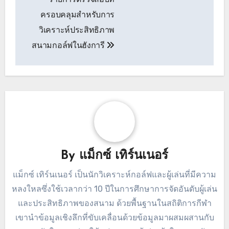
navigation
ครอบคลุมสำหรับการ
วิเคราะห์ประสิทธิภาพ
สนามกอล์ฟในฮังการี
By
แม็กซ์ เทิร์นเนอร์
แม็กซ์ เทิร์นเนอร์ เป็นนักวิเคราะห์กอล์ฟและผู้เล่นที่มีความ
หลงใหลซึ่งใช้เวลากว่า 10 ปีในการศึกษาการจัดอันดับผู้เล่น
และประสิทธิภาพของสนาม ด้วยพื้นฐานในสถิติการกีฬา
เขานำข้อมูลเชิงลึกที่ขับเคลื่อนด้วยข้อมูลมาผสมผสานกับ