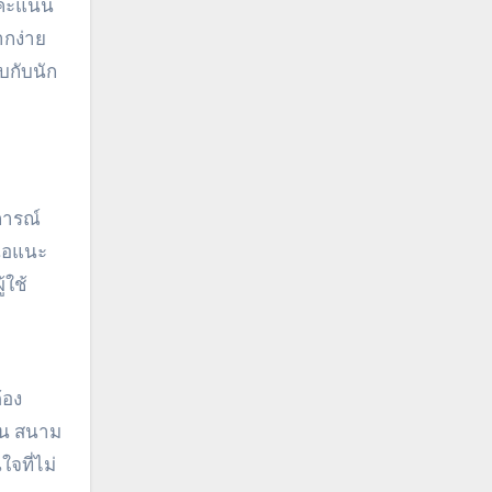
้คะแนน
กง่าย
บกับนัก
การณ์
สนอแนะ
้ใช้
้อง
ิน สนาม
จที่ไม่