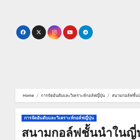
Skip
to
content
Home
การจัดอันดับและวิเคราะห์กอล์ฟญี่ปุ่น
สนามกอล์ฟชั้นน
การจัดอันดับและวิเคราะห์กอล์ฟญี่ปุ่น
สนามกอล์ฟชั้นนำในญี่