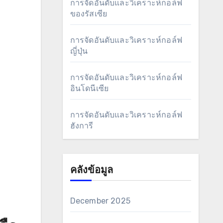
การจัดอันดับและวิเคราะห์กอล์ฟ
ของรัสเซีย
การจัดอันดับและวิเคราะห์กอล์ฟ
ญี่ปุ่น
การจัดอันดับและวิเคราะห์กอล์ฟ
อินโดนีเซีย
การจัดอันดับและวิเคราะห์กอล์ฟ
ฮังการี
คลังข้อมูล
December 2025