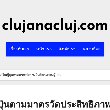
clujanacluj.com
เกี่ยวกับเรา
หน้าแรก
ติดต่อเรา
คลังบล็อก
ำในญี่ปุ่นตามมาตรวัดประสิทธิภาพของผู้เล่น
ปุ่นตามมาตรวัดประสิทธิภา