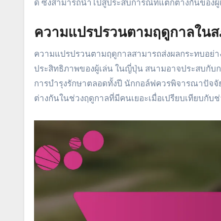
ดี ซึ่งสามารถนำไปสู่ประสบการณ์ที่แตกต่างกันของผู้
ความแปรปรวนตามฤดูกาลใน
ความแปรปรวนตามฤดูกาลสามารถส่งผลกระทบอย่าง
ประสิทธิภาพของผู้เล่น ในญี่ปุ่น สนามอาจประสบ
การบำรุงรักษาตลอดทั้งปี นักกอล์ฟควรพิจารณาปัจจั
ต่างกันในช่วงฤดูกาลที่มีคนเยอะเมื่อเปรียบเทียบกับ