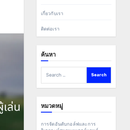
เกี่ยวกับเรา
ติดต่อเรา
ค้นหา
Search
for:
หมวดหมู่
การจัดอันดับกอล์ฟและการ