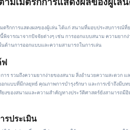
ุ่นตามเมตริกการแสดงผลของผู้เล่น
ากเมตริกการแสดงผลของผู้เล่น ได้แก่ สนามที่มอบประสบการณ์ที่ย
่านี้พิจารณาจากปัจจัยต่างๆ เช่น การออกแบบสนาม ความยากง
นทั้งในด้านการออกแบบและความสามารถในการเล่น
์ฟ
ประการ รวมถึงความยากง่ายของสนาม สิ่งอำนวยความสะดวก แ
ออกแบบที่มีกลยุทธ์ คุณภาพการบำรุงรักษา และการเข้าถึงมีบ
สียงของสนามและความสำคัญทางประวัติศาสตร์ยังสามารถมีอิท
การประเมิน