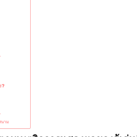
?
ไร?
?
สนาม