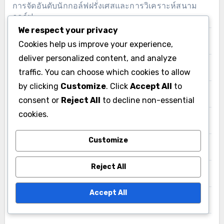
การจัดอันดับนักกอล์ฟฝรั่งเศสและการวิเคราะห์สนาม
กอล์ฟ
We respect your privacy
การจัดอันดับและการวิเคราะห์กอล์ฟของเกาหลีใต้
Cookies help us improve your experience,
deliver personalized content, and analyze
การจัดอันดับและการวิเคราะห์กอล์ฟตุรกี
traffic. You can choose which cookies to allow
by clicking
Customize
. Click
Accept All
to
การจัดอันดับและการวิเคราะห์กอล์ฟยูเครน
consent or
Reject All
to decline non-essential
cookies.
การจัดอันดับและการวิเคราะห์กอล์ฟเช็ก
Customize
การจัดอันดับและการวิเคราะห์กอล์ฟเยอรมัน
Reject All
การจัดอันดับและการวิเคราะห์กอล์ฟเวียดนาม
Accept All
การจัดอันดับและการวิเคราะห์กอล์ฟโปแลนด์