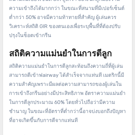
ความเข้าถึงได้มากกว่า ในขณะที่สนามที่มีเปอร์เซ็นต์
ต่ำกว่า 50% อาจมีความท้าทายที่สำคัญ ผู้เล่นควร
วิเคราะห์สถิติ GIR ของตนเองเพื่อระบุพื้นที่ที่ต้องปรับ
ปรุงในช็อตเข้ากรีน
สถิติความแม่นยำในการตีลูก
สถิติความแม่นยำในการตีลูกสะท้อนถึงความถี่ที่ผู้เล่น
สามารถตีเข้าฟairway ได้สำเร็จจากแท่นที เมตริกนี้มี
ความสำคัญเพราะมีผลต่อความสามารถของผู้เล่นใน
การเข้าถึงกรีนอย่างมีประสิทธิภาพ อัตราความแม่นยำ
ในการตีลูกประมาณ 60% โดยทั่วไปถือว่ามีความ
ชำนาญ ในขณะที่อัตราที่ต่ำกว่านี้อาจบ่งบอกถึงปัญหา
ที่อาจเกิดขึ้นกับการตีจากแท่นที