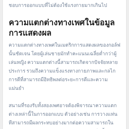
ชอบการออกแบบที่ไม่ต้องใช้แรงกายมากเกินไป
ความแตกต่างทางเพศในข้อมูล
การแสดงผล
ความแตกต่างทางเพศในเมตริกการแสดงผลของกอล์ฟ
นั้นชัดเจน โดยผู้เล่นชายมักทำคะแนนเฉลี่ยต่ำกว่าผู้
เล่นหญิง ความแตกต่างนี้สามารถเกิดจากปัจจัยหลาย
ประการ รวมถึงความแข็งแรงทางกายภาพและกลไก
การตีที่สามารถมีอิทธิพลต่อระยะการตีและความ
แม่นยำ
สนามที่รองรับทั้งสองเพศอาจต้องพิจารณาความแตก
ต่างเหล่านี้ในการออกแบบ ตัวอย่างเช่น การวางแท่น
ทีสามารถมีผลกระทบอย่างมากต่อความสามารถใน