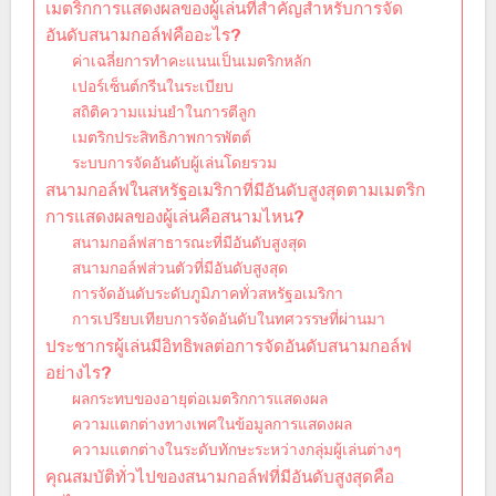
เมตริกการแสดงผลของผู้เล่นที่สำคัญสำหรับการจัด
อันดับสนามกอล์ฟคืออะไร?
ค่าเฉลี่ยการทำคะแนนเป็นเมตริกหลัก
เปอร์เซ็นต์กรีนในระเบียบ
สถิติความแม่นยำในการตีลูก
เมตริกประสิทธิภาพการพัตต์
ระบบการจัดอันดับผู้เล่นโดยรวม
สนามกอล์ฟในสหรัฐอเมริกาที่มีอันดับสูงสุดตามเมตริก
การแสดงผลของผู้เล่นคือสนามไหน?
สนามกอล์ฟสาธารณะที่มีอันดับสูงสุด
สนามกอล์ฟส่วนตัวที่มีอันดับสูงสุด
การจัดอันดับระดับภูมิภาคทั่วสหรัฐอเมริกา
การเปรียบเทียบการจัดอันดับในทศวรรษที่ผ่านมา
ประชากรผู้เล่นมีอิทธิพลต่อการจัดอันดับสนามกอล์ฟ
อย่างไร?
ผลกระทบของอายุต่อเมตริกการแสดงผล
ความแตกต่างทางเพศในข้อมูลการแสดงผล
ความแตกต่างในระดับทักษะระหว่างกลุ่มผู้เล่นต่างๆ
คุณสมบัติทั่วไปของสนามกอล์ฟที่มีอันดับสูงสุดคือ