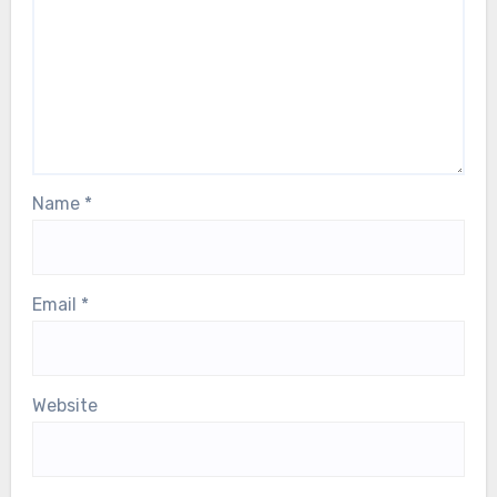
Name
*
Email
*
Website