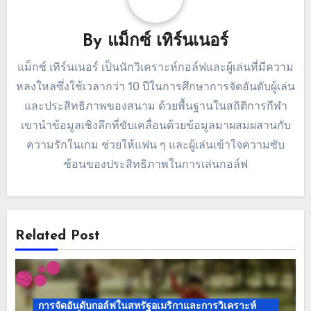
By
แม็กซ์ เทิร์นเนอร์
แม็กซ์ เทิร์นเนอร์ เป็นนักวิเคราะห์กอล์ฟและผู้เล่นที่มีความ
หลงใหลซึ่งใช้เวลากว่า 10 ปีในการศึกษาการจัดอันดับผู้เล่น
และประสิทธิภาพของสนาม ด้วยพื้นฐานในสถิติการกีฬา
เขานำข้อมูลเชิงลึกที่ขับเคลื่อนด้วยข้อมูลมาผสมผสานกับ
ความรักในเกม ช่วยให้แฟน ๆ และผู้เล่นเข้าใจความซับ
ซ้อนของประสิทธิภาพในการเล่นกอล์ฟ
Related Post
การจัดอันดับกอล์ฟในสหรัฐอเมริกาและการวิเคราะห์