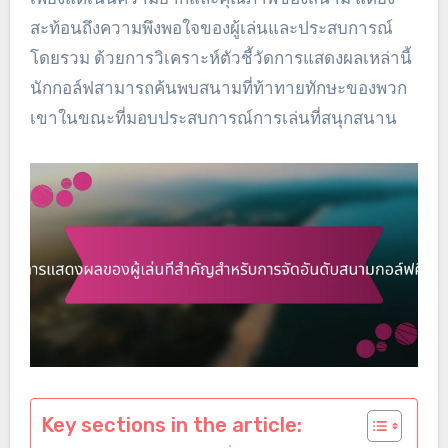
สะท้อนถึงความพึงพอใจของผู้เล่นและประสบการณ์
โดยรวม ด้วยการวิเคราะห์ตัวชี้วัดการแสดงผลเหล่านี้
นักกอล์ฟสามารถค้นพบสนามที่ท้าทายทักษะของพวก
เขาในขณะที่มอบประสบการณ์การเล่นที่สนุกสนาน
Key sections in the article: