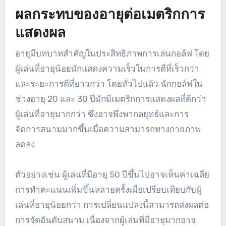
ผลกระทบของอายุต่อเมตริกการ
แสดงผล
อายุมีบทบาทสำคัญในประสิทธิภาพการเล่นกอล์ฟ โดย
ผู้เล่นที่อายุน้อยมักแสดงความเร็วในการตีที่เร็วกว่า
และระยะการตีที่ยาวกว่า โดยทั่วไปแล้ว นักกอล์ฟใน
ช่วงอายุ 20 และ 30 ปีมักมีเมตริกการแสดงผลที่ดีกว่า
ผู้เล่นที่อายุมากกว่า ซึ่งอาจพึ่งพากลยุทธ์และการ
จัดการสนามมากขึ้นเมื่อความสามารถทางกายภาพ
ลดลง
ตัวอย่างเช่น ผู้เล่นที่มีอายุ 50 ปีขึ้นไปอาจเห็นค่าเฉลี่ย
การทำคะแนนเพิ่มขึ้นหลายครั้งเมื่อเปรียบเทียบกับผู้
เล่นที่อายุน้อยกว่า การเปลี่ยนแปลงนี้สามารถส่งผลต่อ
การจัดอันดับสนาม เนื่องจากผู้เล่นที่มีอายุมากอาจ