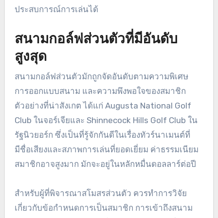
ประสบการณ์การเล่นได้
สนามกอล์ฟส่วนตัวที่มีอันดับ
สูงสุด
สนามกอล์ฟส่วนตัวมักถูกจัดอันดับตามความพิเศษ
การออกแบบสนาม และความพึงพอใจของสมาชิก
ตัวอย่างที่น่าสังเกต ได้แก่ Augusta National Golf
Club ในจอร์เจียและ Shinnecock Hills Golf Club ใน
รัฐนิวยอร์ก ซึ่งเป็นที่รู้จักกันดีในเรื่องทัวร์นาเมนต์ที่
มีชื่อเสียงและสภาพการเล่นที่ยอดเยี่ยม ค่าธรรมเนียม
สมาชิกอาจสูงมาก มักจะอยู่ในหลักหมื่นดอลลาร์ต่อปี
สำหรับผู้ที่พิจารณาสโมสรส่วนตัว ควรทำการวิจัย
เกี่ยวกับข้อกำหนดการเป็นสมาชิก การเข้าถึงสนาม