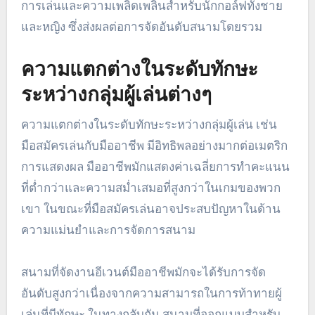
การเล่นและความเพลิดเพลินสำหรับนักกอล์ฟทั้งชาย
และหญิง ซึ่งส่งผลต่อการจัดอันดับสนามโดยรวม
ความแตกต่างในระดับทักษะ
ระหว่างกลุ่มผู้เล่นต่างๆ
ความแตกต่างในระดับทักษะระหว่างกลุ่มผู้เล่น เช่น
มือสมัครเล่นกับมืออาชีพ มีอิทธิพลอย่างมากต่อเมตริก
การแสดงผล มืออาชีพมักแสดงค่าเฉลี่ยการทำคะแนน
ที่ต่ำกว่าและความสม่ำเสมอที่สูงกว่าในเกมของพวก
เขา ในขณะที่มือสมัครเล่นอาจประสบปัญหาในด้าน
ความแม่นยำและการจัดการสนาม
สนามที่จัดงานอีเวนต์มืออาชีพมักจะได้รับการจัด
อันดับสูงกว่าเนื่องจากความสามารถในการท้าทายผู้
เล่นที่มีทักษะ ในทางกลับกัน สนามที่ออกแบบสำหรับ