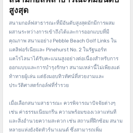
สนามกอล์ฟสาธารณะที่มีอันดับ
สูงสุด
สนามกอล์ฟสาธารณะที่มีอันดับสูงสุดมักมีการผสม
ผสานระหว่างการเข้าถึงได้และการออกแบบที่มี
คุณภาพ สนามอย่าง Pebble Beach Golf Links ใน
แคลิฟอร์เนียและ Pinehurst No. 2 ในรัฐนอร์ท
แคโรไลนาได้รับคะแนนสูงอย่างต่อเนื่องสำหรับการ
ออกแบบและการบำรุงรักษา สนามเหล่านี้ไม่เพียงแต่
ท้าทายผู้เล่น แต่ยังมอบทิวทัศน์ที่สวยงามและ
ประวัติศาสตร์กอล์ฟที่ร่ำรวย
เมื่อเลือกสนามสาธารณะ ควรพิจารณาปัจจัยต่างๆ
เช่น ค่าธรรมเนียมกรีน ความพร้อมของเวลาแท่นที
และสิ่งอำนวยความสะดวก เช่น สถานที่ฝึกซ้อม สนาม
หลายแห่งยังจัดทัวร์นาเมนต์ ซึ่งสามารถเพิ่ม