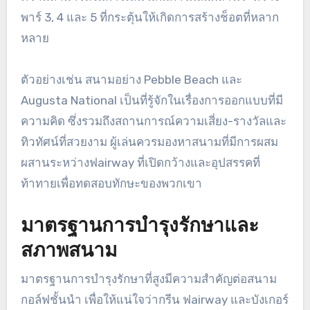
พาร์ 3, 4 และ 5 ที่กระตุ้นให้เกิดการสร้างช็อตที่หลาก
หลาย
ตัวอย่างเช่น สนามอย่าง Pebble Beach และ
Augusta National เป็นที่รู้จักในเรื่องการออกแบบที่มี
ความคิด ซึ่งรวมถึงสถานการณ์ความเสี่ยง-รางวัลและ
ทิวทัศน์ที่สวยงาม ผู้เล่นควรมองหาสนามที่มีการผสม
ผสานระหว่างฟairway ที่เปิดกว้างและอุปสรรคที่
ท้าทายเพื่อทดสอบทักษะของพวกเขา
มาตรฐานการบำรุงรักษาและ
สภาพสนาม
มาตรฐานการบำรุงรักษาที่สูงมีความสำคัญต่อสนาม
กอล์ฟชั้นนำ เพื่อให้แน่ใจว่ากรีน ฟairway และบังเกอร์