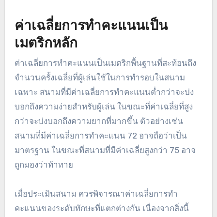
ค่าเฉลี่ยการทำคะแนนเป็น
เมตริกหลัก
ค่าเฉลี่ยการทำคะแนนเป็นเมตริกพื้นฐานที่สะท้อนถึง
จำนวนครั้งเฉลี่ยที่ผู้เล่นใช้ในการทำรอบในสนาม
เฉพาะ สนามที่มีค่าเฉลี่ยการทำคะแนนต่ำกว่าจะบ่ง
บอกถึงความง่ายสำหรับผู้เล่น ในขณะที่ค่าเฉลี่ยที่สูง
กว่าจะบ่งบอกถึงความยากที่มากขึ้น ตัวอย่างเช่น
สนามที่มีค่าเฉลี่ยการทำคะแนน 72 อาจถือว่าเป็น
มาตรฐาน ในขณะที่สนามที่มีค่าเฉลี่ยสูงกว่า 75 อาจ
ถูกมองว่าท้าทาย
เมื่อประเมินสนาม ควรพิจารณาค่าเฉลี่ยการทำ
คะแนนของระดับทักษะที่แตกต่างกัน เนื่องจากสิ่งนี้