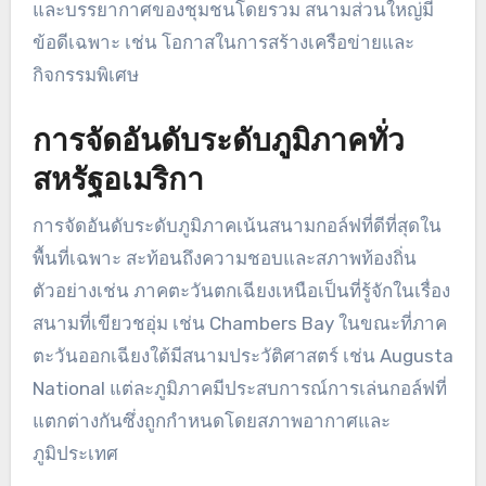
และบรรยากาศของชุมชนโดยรวม สนามส่วนใหญ่มี
ข้อดีเฉพาะ เช่น โอกาสในการสร้างเครือข่ายและ
กิจกรรมพิเศษ
การจัดอันดับระดับภูมิภาคทั่ว
สหรัฐอเมริกา
การจัดอันดับระดับภูมิภาคเน้นสนามกอล์ฟที่ดีที่สุดใน
พื้นที่เฉพาะ สะท้อนถึงความชอบและสภาพท้องถิ่น
ตัวอย่างเช่น ภาคตะวันตกเฉียงเหนือเป็นที่รู้จักในเรื่อง
สนามที่เขียวชอุ่ม เช่น Chambers Bay ในขณะที่ภาค
ตะวันออกเฉียงใต้มีสนามประวัติศาสตร์ เช่น Augusta
National แต่ละภูมิภาคมีประสบการณ์การเล่นกอล์ฟที่
แตกต่างกันซึ่งถูกกำหนดโดยสภาพอากาศและ
ภูมิประเทศ